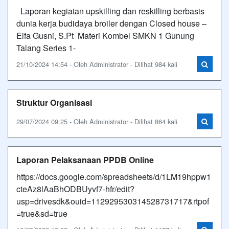
Laporan kegiatan upskilling dan reskilling berbasis
dunia kerja budidaya broiler dengan Closed house –
Elfa Gusni, S.Pt Materi Kombel SMKN 1 Gunung
Talang Series 1-
21/10/2024 14:54 - Oleh Administrator - Dilihat 984 kali
Struktur Organisasi
29/07/2024 09:25 - Oleh Administrator - Dilihat 864 kali
Laporan Pelaksanaan PPDB Online
https://docs.google.com/spreadsheets/d/1LM19hppw1
cteAz8lAaBhODBUyvf7-hfr/edit?
usp=drivesdk&ouid=112929530314528731717&rtpof
=true&sd=true