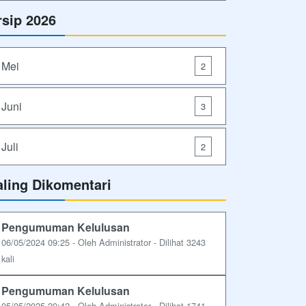
rsip 2026
Mei
2
Juni
3
Juli
2
aling Dikomentari
Pengumuman Kelulusan
06/05/2024 09:25 - Oleh Administrator - Dilihat 3243
kali
Pengumuman Kelulusan
05/05/2025 20:42 - Oleh Administrator - Dilihat 1741