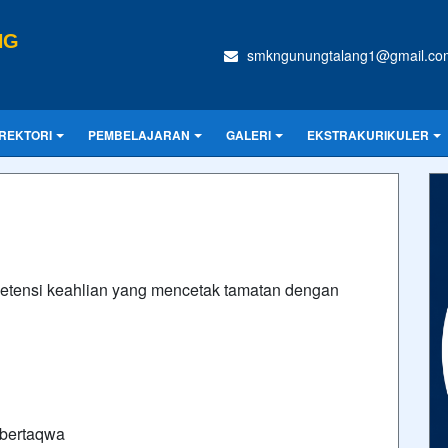
NG
smkngunungtalang1@gmail.co
IREKTORI
PEMBELAJARAN
GALERI
EKSTRAKURIKULER
etensi keahlian yang mencetak tamatan dengan
 bertaqwa