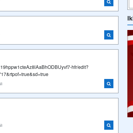
i
Ik
i
LM19hppw1cteAz8lAaBhODBUyvf7-hfr/edit?
7&rtpof=true&sd=true
li
li