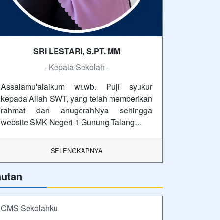
SRI LESTARI, S.PT. MM
- Kepala Sekolah -
Assalamu'alaikum wr.wb. Puji syukur
kepada Allah SWT, yang telah memberikan
rahmat dan anugerahNya sehingga
website SMK Negeri 1 Gunung Talang…
SELENGKAPNYA
autan
CMS Sekolahku