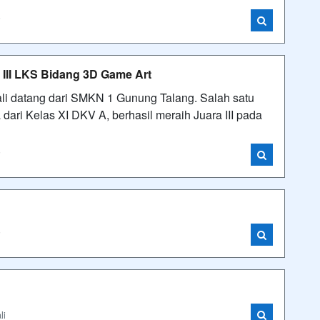
i
III LKS Bidang 3D Game Art
i datang dari SMKN 1 Gunung Talang. Salah satu
dari Kelas XI DKV A, berhasil meraih Juara III pada
i
i
li