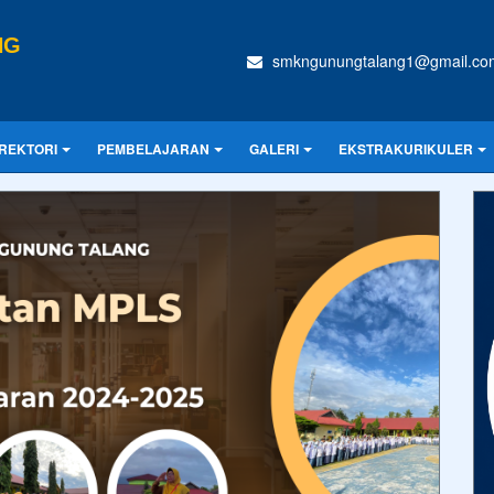
NG
smkngunungtalang1@gmail.co
IREKTORI
PEMBELAJARAN
GALERI
EKSTRAKURIKULER