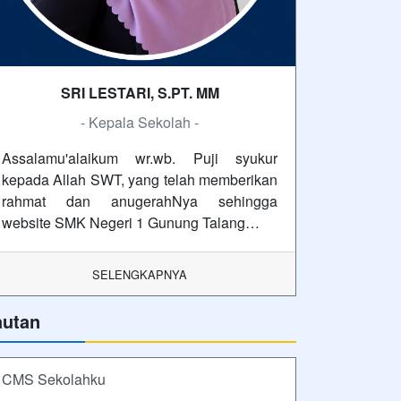
SRI LESTARI, S.PT. MM
- Kepala Sekolah -
Assalamu'alaikum wr.wb. Puji syukur
kepada Allah SWT, yang telah memberikan
rahmat dan anugerahNya sehingga
website SMK Negeri 1 Gunung Talang…
SELENGKAPNYA
autan
CMS Sekolahku