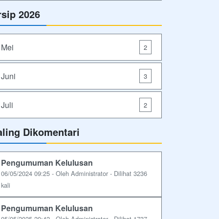
rsip 2026
Mei
2
Juni
3
Juli
2
aling Dikomentari
Pengumuman Kelulusan
06/05/2024 09:25 - Oleh Administrator - Dilihat 3236
kali
Pengumuman Kelulusan
05/05/2025 20:42 - Oleh Administrator - Dilihat 1737