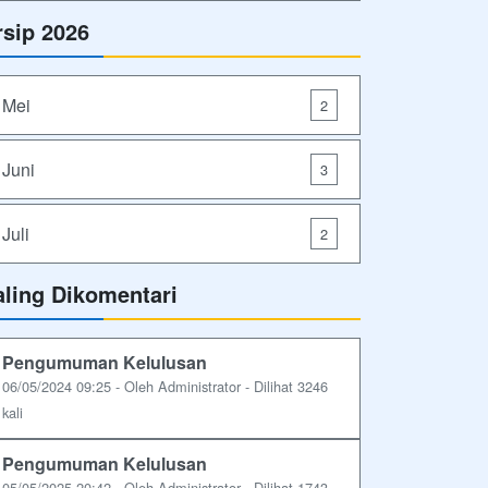
rsip 2026
Mei
2
Juni
3
Juli
2
aling Dikomentari
Pengumuman Kelulusan
06/05/2024 09:25 - Oleh Administrator - Dilihat 3246
kali
Pengumuman Kelulusan
05/05/2025 20:42 - Oleh Administrator - Dilihat 1743