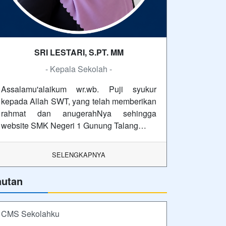
SRI LESTARI, S.PT. MM
- Kepala Sekolah -
Assalamu'alaikum wr.wb. Puji syukur
kepada Allah SWT, yang telah memberikan
rahmat dan anugerahNya sehingga
website SMK Negeri 1 Gunung Talang…
SELENGKAPNYA
autan
CMS Sekolahku