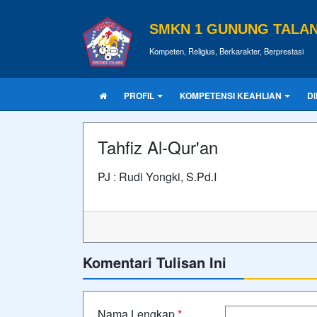
SMKN 1 GUNUNG TALA
Kompeten, Religius, Berkarakter, Berprestasi
PROFIL
KOMPETENSI KEAHLIAN
D
Tahfiz Al-Qur'an
PJ : Rudi Yongki, S.Pd.I
Komentari Tulisan Ini
Nama Lengkap
*