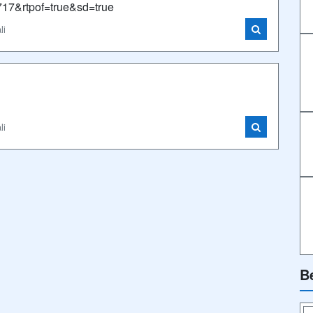
7&rtpof=true&sd=true
li
li
B