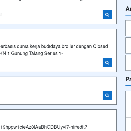
A
li
berbasis dunia kerja budidaya broiler dengan Closed
MKN 1 Gunung Talang Series 1-
i
P
i
LM19hppw1cteAz8lAaBhODBUyvf7-hfr/edit?